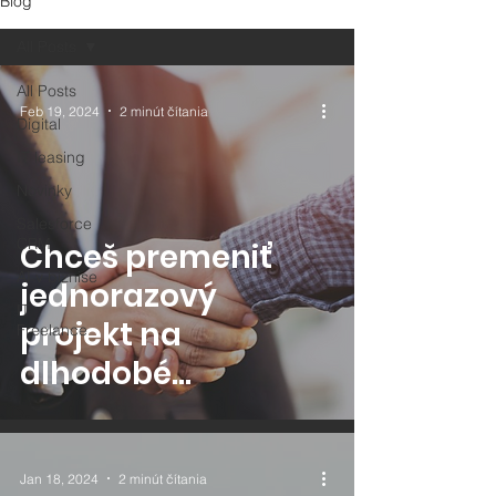
Blog
All Posts
All Posts
Feb 19, 2024
2 minút čítania
Digital
IT leasing
Novinky
Salesforce
CRM
Chceš premeniť
AI v biznise
jednorazový
IT
projekt na
Freelance
dlhodobé
partnerstvo? Tu je 8
tipov, ako na to.
Jan 18, 2024
2 minút čítania