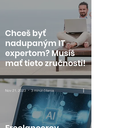
Chceš byť
nadupaným IT
expertom? Musíš
mať tieto zručnosti!
Nov 21, 2023
3 minút čítania