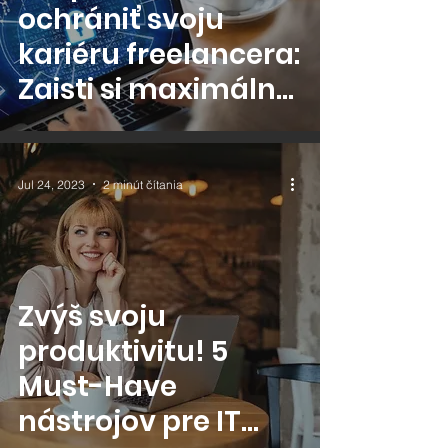
ochrániť svoju
kariéru freelancera:
Zaisti si maximálnu
kybernetickú
bezpečnosť!
Jul 24, 2023
2 minút čítania
Zvýš svoju
produktivitu! 5
Must-Have
nástrojov pre IT