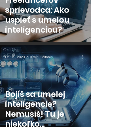
Freelancerov
sprievodca: Ako
uspieť s umelou
inteligenciou?
Oct 19, 2023
3 minút čítania
Bojíš sa umelej
inteligencie?
Nemusíš! Tu je
niekoľko