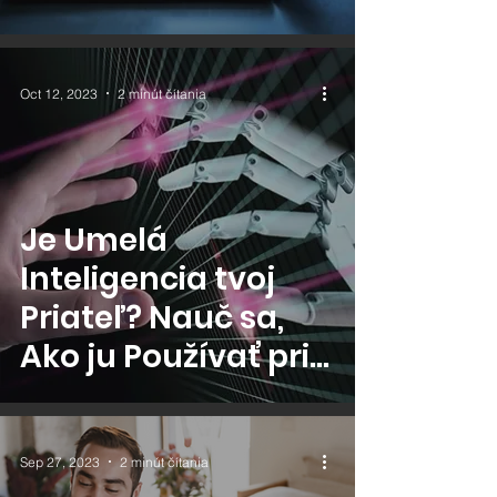
praktických
pomocníkov pre
Freelancerov
Oct 12, 2023
2 minút čítania
Je Umelá
Inteligencia tvoj
Priateľ? Nauč sa,
Ako ju Používať pri
Práci Freelancera!
Sep 27, 2023
2 minút čítania