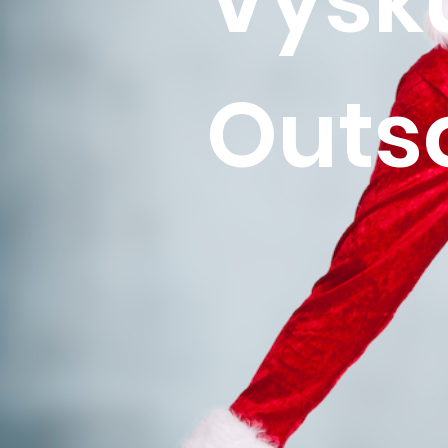
Vyskú
Outs