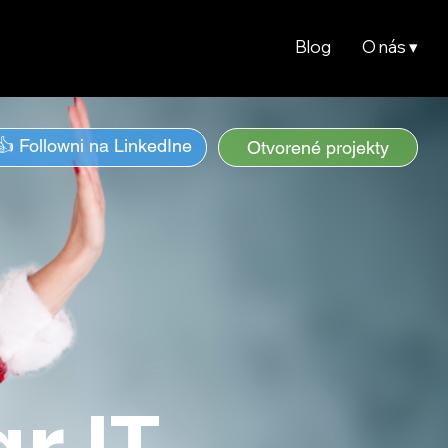
Blog
O nás ▾
👍 Followni na LinkedIne
Otvorené projekty