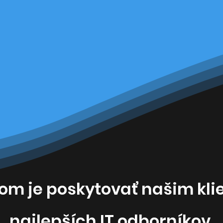
om je poskytovať našim kli
najlepších IT odborníkov