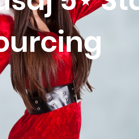
šaj 5⋆ Sta
ourcing