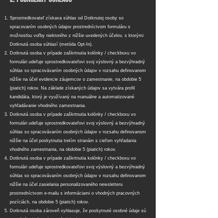
Sprostredkovateľ získava súhlas od Dotknutej osoby so
spracovaním osobných údajov prostredníctvom formuláru s
možnosťou voľby niektorého z nižšie uvedených účelov, s ktorými
Dotknutá osoba súhlasí (metóda Opt-In).
Dotknutá osoba v prípade zaškrtnutia kolónky / checkboxu vo
formulári udeľuje sprostredkovateľovi svoj výslovný a bezvýhradný
súhlas so spracovávaním osobných údajov v rozsahu definovanom
nižšie na účel evidencie záujemcov o zamestnanie, na obdobie 5
(piatich) rokov. Na základe získaných údajov sa vytvára profil
kandidáta, ktorý je využívaný na manuálne a automatizované
vyhľadávanie vhodného zamestnania.
Dotknutá osoba v prípade zaškrtnutia koló
nky / checkboxu
vo
formulári udeľuje sprostredkovateľovi
svoj výslovný a bezvýhradný
súhlas so spracovávaním osobných údajov v rozsahu definovanom
nižšie na účel poskytnutia tretím stranám s cieľom vyhľadania
vhodného zamestnania, na obdobie 5 (piatich) rokov.
Dotknutá osoba v prípade zaškrtnutia koló
nky / checkboxu
vo
formulári udeľuje sprostredkovateľovi
svoj výslovný a bezvýhradný
súhlas so spracovávaním osobných údajov v rozsahu definovanom
nižšie na účel zasielania personalizovaného newsletteru
prostredníctvom e-mailu s informáciami o vhodných pracovných
pozíciách, na obdobie 5 (piatich) rokov.
Dotknutá osoba zároveň vyhlasuje, že poskytnuté osobné údaje sú