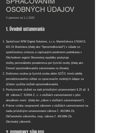
SPRACOVANÍM
OSOBNÝCH ÚDAJOV
V platnosti od 1.1.2020
1. Úvodné ustanovania
Spoločnosť APM Digital Solutions, s.r.o, Martinčekova 17424/13,
821 01 Bratislava (ďalej ako "Sprostredkovateľ") v súlade so
spoločenskou zmluvou a zapísanými predmetmi podnikania v
Obchodnom registri Slovenskej republiky poskytuje
služby personálneho poradenstva pre fyzické osoby (ďalej ako
činnosť sprostredkovateľa zamestnania za úhradu).
Dotknutou osobou je fyzická osoba alebo SZČO, ktorá udelila
prevádzkovateľovi súhlas so spracovaním osobných údajov za
účelom využitia služieb sprostredkovateľa.
Poskytovanie služieb sa riadi príslušnými ustanoveniami § 25 až §
28 zákona č. 5/2004 Z. z. o službách zamestnanosti v jeho
aktuálnom znení (ďalej len „zákon o službách zamestnanosti“).
Právne vzťahy neupravené zákonom o službách zamestnanosti sa
riadia príslušnými ustanoveniami zákona č. 40/1964 Zb.
Občianskeho zákonníka, resp. zákona č. 40/1964 Zb.
Obchodný zákonník.
2. PODMIENKY SÚHLASU