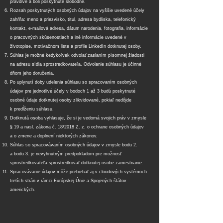
pravdivé a boli poskytnuté slobodne.
Rozsah poskytnutých osobných údajov na vyššie uvedené účely
zahŕňa:
meno a priezvisko, titul, adresa bydliska, telefonický
kontakt, e-mailová adresa, dátum narodenia, fotografia, informácie
o pracovných skúsenostiach a iné informácie uvedené v
životopise, motivačnom liste a profile LinkedIn dotknutej osoby.
Súhlas je možné kedykoľvek odvolať zaslaním písomnej žiadosti
na adresu sídla sprostredkovateľa. Odvolanie súhlasu je účinné
dňom jeho doručenia.
Po uplynutí doby udelenia súhlasu so spracovaním osobných
údajov pre jednotlivé účely v bodoch 1 až 3 budú poskytnuté
osobné údaje dotknutej osoby zlikvidované, pokiaľ nedôjde
k predĺženiu súhlasu.
Dotknutá osoba vyhlasuje, že si je vedomá svojich práv v zmysle
§ 19 a nasl. zákona č. 18/2018 Z. z. o ochrane osobných údajov
a o zmene a doplnení niektorých zákonov.
Súhlas so spracovávaním osobných údajov v zmysle bodu 2.
a bodu 3. je nevyhnutným predpokladom pre možnosť
sprostredkovateľa sprostredkovať dotknutej osobe zamestnanie.
Spracovávanie údajov môže prebiehať aj v cloudových systémoch
tretích strán v rámci Európskej Únie a Spojených štátov
amerických.